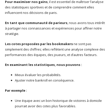
Pour maximiser nos gains
, il est essentiel de maîtriser l’analyse
des statistiques sportives et de comprendre comment elles
influencent nos décisions de paris.
En tant que communauté de parieurs
, nous avons tous intérêt
à partager nos connaissances et expériences pour affiner notre
stratégie.
Les cotes proposées par les bookmakers
ne sont pas
simplement des chiffres; elles reflètent une analyse complexe des
performances des équipes, des joueurs, et d’autres facteurs.
En examinant les statistiques, nous pouvons :
Mieux évaluer les probabilités.
Ajuster notre bankroll en conséquence.
Par exemple :
Une équipe avec un bon historique de victoires à domicile
pourrait avoir des cotes plus favorables.