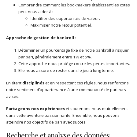
Comprendre comment les bookmakers établissent les cotes
peut nous aider à :
Identifier des opportunités de valeur.
Maximiser notre retour potentiel.
Approche de gestion de bankroll
:
Déterminer un pourcentage fixe de notre bankroll à risquer
par pari, généralement entre 1% et 5%.
Cette approche nous protège contre les pertes importantes.
Elle nous assure de rester dans le jeu à long terme.
En étant
disciplinés
et en respectant ces règles, nous renforçons
notre sentiment d’appartenance à une communauté de parieurs
avisés.
Partageons nos expériences
et soutenons-nous mutuellement
dans cette aventure passionnante. Ensemble, nous pouvons
atteindre nos objectifs de pari avec succès.
Recherche et analyse des données