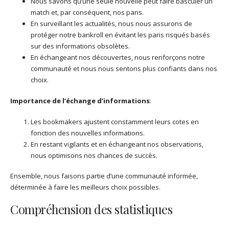
Nous savons qu’une seule nouvelle peut faire basculer un
match et, par conséquent, nos paris.
En surveillant les actualités, nous nous assurons de
protéger notre bankroll en évitant les paris risqués basés
sur des informations obsolètes.
En échangeant nos découvertes, nous renforçons notre
communauté et nous nous sentons plus confiants dans nos
choix.
Importance de l’échange d’informations
:
Les bookmakers ajustent constamment leurs cotes en
fonction des nouvelles informations.
En restant vigilants et en échangeant nos observations,
nous optimisons nos chances de succès.
Ensemble, nous faisons partie d’une communauté informée,
déterminée à faire les meilleurs choix possibles.
Compréhension des statistiques