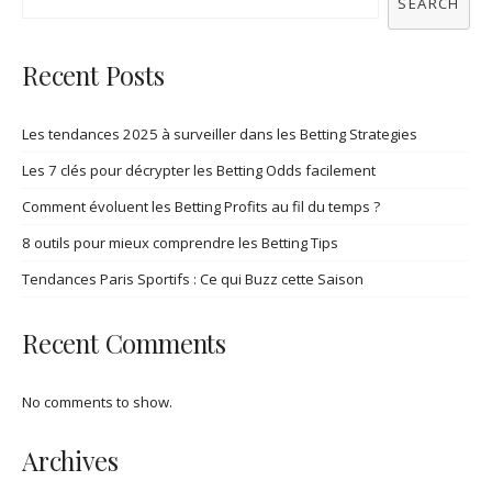
SEARCH
Recent Posts
Les tendances 2025 à surveiller dans les Betting Strategies
Les 7 clés pour décrypter les Betting Odds facilement
Comment évoluent les Betting Profits au fil du temps ?
8 outils pour mieux comprendre les Betting Tips
Tendances Paris Sportifs : Ce qui Buzz cette Saison
Recent Comments
No comments to show.
Archives