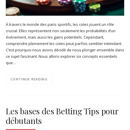
À travers le monde des paris sportifs, les cotes jouent un rôle
crucial. Elles représentent non seulement les probabilités d’un
événement, mais aussi les gains potentiels. Cependant,
comprendre pleinement les cotes peut parfois sembler intimidant.
C’est pourquoi nous avons décidé de nous plonger ensemble dans
ce sujet fascinant. Nous allons explorer six concepts essentiels
que…
CONTINUE READING
Les bases des Betting Tips pour
débutants