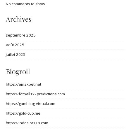
No comments to show.
Archives
septembre 2025
août 2025
juillet 2025
Blogroll
https://emaxbet.net
https://fotball1x2predictions.com
https://gambling-virtual.com
https://gold-cup.me
https://indoslot118.com