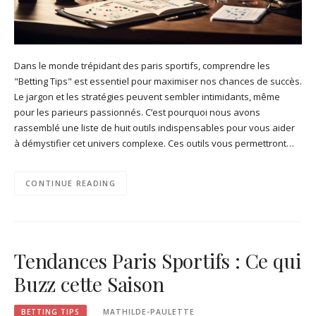
Dans le monde trépidant des paris sportifs, comprendre les
"Betting Tips" est essentiel pour maximiser nos chances de succès.
Le jargon et les stratégies peuvent sembler intimidants, même
pour les parieurs passionnés. C’est pourquoi nous avons
rassemblé une liste de huit outils indispensables pour vous aider
à démystifier cet univers complexe. Ces outils vous permettront…
CONTINUE READING
Tendances Paris Sportifs : Ce qui
Buzz cette Saison
BETTING TIPS
MATHILDE-PAULETTE