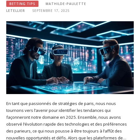
BETTING TIPS
MATHILDE-PAULETTE
LETELLIER
SEPTEMBRE 17, 2025
En tant que passionnés de stratégies de paris, nous nous
tournons vers l’avenir pour identifier les tendances qui
façonneront notre domaine en 2025. Ensemble, nous avons
observé l’évolution rapide des technologies et des préférences
des parieurs, ce qui nous pousse à être toujours à l’affût des
nouvelles opportunités et défis. Alors que les plateformes de…