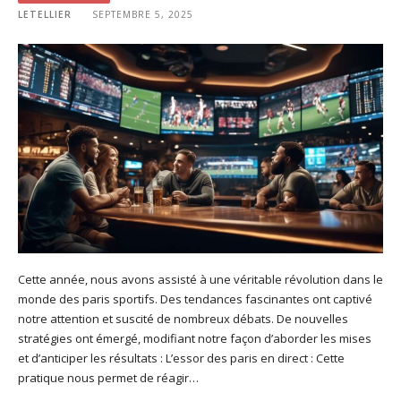
LETELLIER
SEPTEMBRE 5, 2025
Cette année, nous avons assisté à une véritable révolution dans le
monde des paris sportifs. Des tendances fascinantes ont captivé
notre attention et suscité de nombreux débats. De nouvelles
stratégies ont émergé, modifiant notre façon d’aborder les mises
et d’anticiper les résultats : L’essor des paris en direct : Cette
pratique nous permet de réagir…