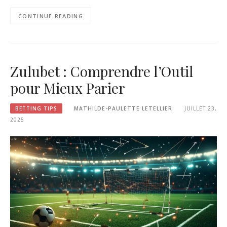
CONTINUE READING
Zulubet : Comprendre l’Outil
pour Mieux Parier
BETTING TIPS
MATHILDE-PAULETTE LETELLIER
JUILLET 23,
2025