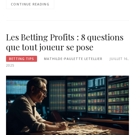
CONTINUE READING
Les Betting Profits : 8 questions
que tout joueur se pose
BETTING TIPS
MATHILDE-PAULETTE LETELLIER
JUILLET 16,
2025