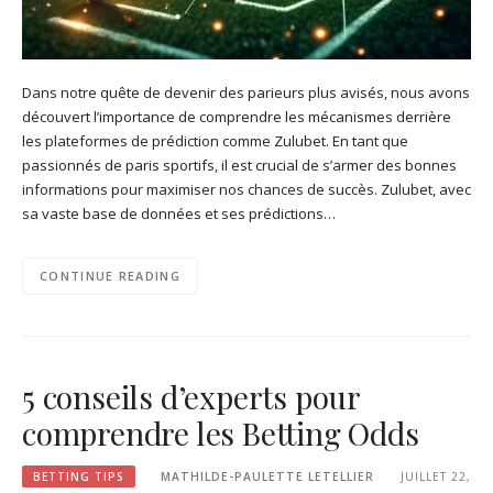
Dans notre quête de devenir des parieurs plus avisés, nous avons
découvert l’importance de comprendre les mécanismes derrière
les plateformes de prédiction comme Zulubet. En tant que
passionnés de paris sportifs, il est crucial de s’armer des bonnes
informations pour maximiser nos chances de succès. Zulubet, avec
sa vaste base de données et ses prédictions…
CONTINUE READING
5 conseils d’experts pour
comprendre les Betting Odds
BETTING TIPS
MATHILDE-PAULETTE LETELLIER
JUILLET 22,