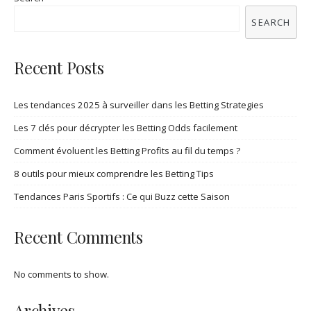
SEARCH
Recent Posts
Les tendances 2025 à surveiller dans les Betting Strategies
Les 7 clés pour décrypter les Betting Odds facilement
Comment évoluent les Betting Profits au fil du temps ?
8 outils pour mieux comprendre les Betting Tips
Tendances Paris Sportifs : Ce qui Buzz cette Saison
Recent Comments
No comments to show.
Archives