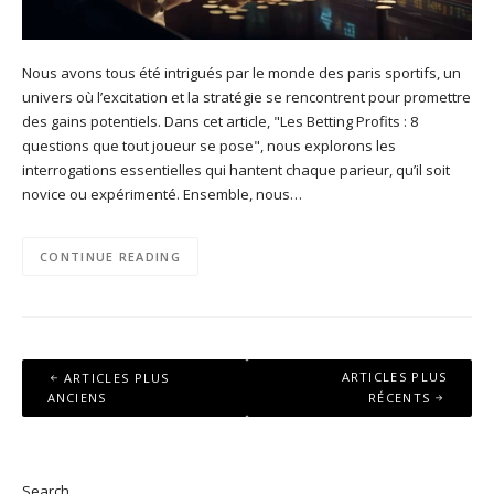
Nous avons tous été intrigués par le monde des paris sportifs, un
univers où l’excitation et la stratégie se rencontrent pour promettre
des gains potentiels. Dans cet article, "Les Betting Profits : 8
questions que tout joueur se pose", nous explorons les
interrogations essentielles qui hantent chaque parieur, qu’il soit
novice ou expérimenté. Ensemble, nous…
CONTINUE READING
Navigation
ARTICLES PLUS
ARTICLES PLUS
des
ANCIENS
RÉCENTS
articles
Search